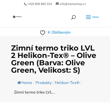
+420 606 865 324
info@1armyshop.cz
Products
HLEDAT
search
K Oblíbeným
Zimní termo triko LVL
2 Helikon-Tex® – Olive
Green (Barva: Olive
Green, Velikost: S)
Home
/
Produkty
/
Helikon-Tex®
/
Zimní termo triko LVL...