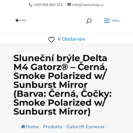
+420 606 865 324
info@1armyshop.cz
Products
HLEDAT
search
K Oblíbeným
Sluneční brýle Delta
M4 Gatorz® – Černá,
Smoke Polarized w/
Sunburst Mirror
(Barva: Černá, Čočky:
Smoke Polarized w/
Sunburst Mirror)
Home
/
Produkty
/
Gatorz® Eyewear
/