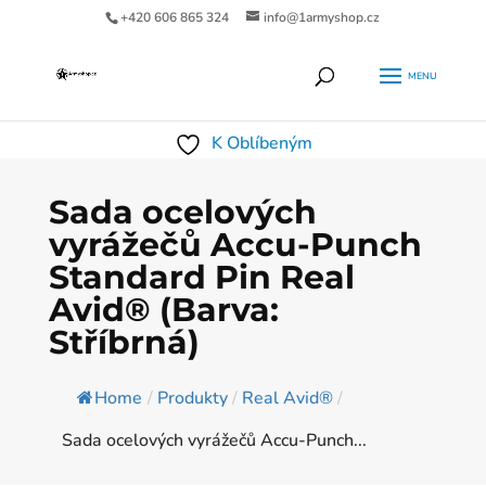
+420 606 865 324
info@1armyshop.cz
Products
HLEDAT
search
K Oblíbeným
Sada ocelových
vyrážečů Accu-Punch
Standard Pin Real
Avid® (Barva:
Stříbrná)
Home
/
Produkty
/
Real Avid®
/
Sada ocelových vyrážečů Accu-Punch...