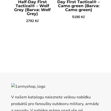
Half-Day First
Day First Tactical® –
Tactical® – Wolf
Camo green (Barva:
Grey (Barva: Wolf
Camo green)
Grey)
5190
Kč
2792
Kč
V našem katalogu naleznete velkou nabídku
produktů pro fanoušky outdooru military, armády
a security. V nabídce máme snad vše od