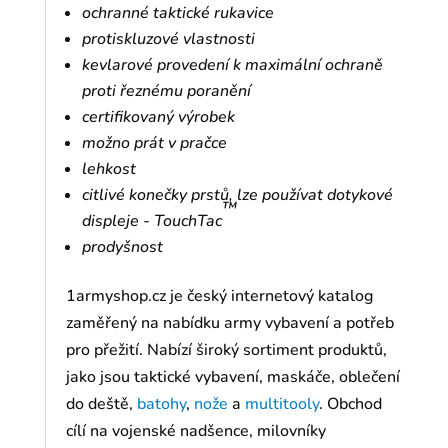
ochranné taktické rukavice
protiskluzové vlastnosti
kevlarové provedení k maximální ochraně
proti řeznému poranění
certifikovaný výrobek
možno prát v pračce
lehkost
citlivé konečky prstů, lze používat dotykové
™
displeje - TouchTac
prodyšnost
1armyshop.cz je český internetový katalog
zaměřený na nabídku army vybavení a potřeb
pro přežití. Nabízí široký sortiment produktů,
jako jsou taktické vybavení, maskáče, oblečení
do deště,
batohy
,
nože
a
multitooly
. Obchod
cílí na vojenské nadšence, milovníky