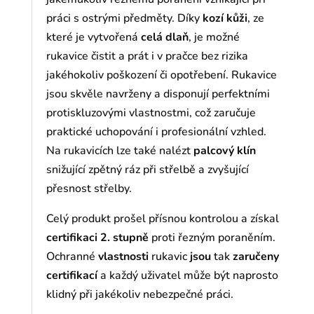
práci s ostrými předměty. Díky
kozí kůži
, ze
které je vytvořená
celá dlaň
, je možné
rukavice čistit a prát i v pračce bez rizika
jakéhokoliv poškození či opotřebení. Rukavice
jsou skvěle navrženy a disponují perfektními
protiskluzovými vlastnostmi, což zaručuje
praktické uchopování i profesionální vzhled.
Na rukavicích lze také nalézt
palcový klín
snižující zpětný ráz při střelbě a zvyšující
přesnost střelby.
Celý produkt prošel přísnou kontrolou a získal
certifikaci 2. stupně
proti řezným poraněním.
Ochranné
vlastnosti
rukavic
jsou
tak
zaručeny
certifikací
a každý uživatel může být naprosto
klidný při jakékoliv nebezpečné práci.