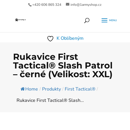
+420 606 865 324
info@1armyshop.cz
Products
HLEDAT
search
K Oblíbeným
Rukavice First
Tactical® Slash Patrol
– černé (Velikost: XXL)
Home
/
Produkty
/
First Tactical®
/
Rukavice First Tactical® Slash...