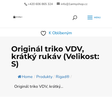
+420 606 865 324
info@1armyshop.cz
Products
HLEDAT
search
K Oblíbeným
Originál triko VDV,
krátký rukáv (Velikost:
S)
Home
/
Produkty
/
Rigad®
/
Originál triko VDV, krátký...