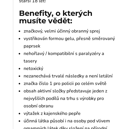
starší 18 let!
Benefity, o kterých
musíte vědět:
značkový, velmi účinný obranný sprej
vystřikován formou gelu, přesně směrovaný
paprsek
nehořlavý / kompatibilní s paralyzéry a
tasery
netoxický
nezanechává trvalé následky a není letální
značka číslo 1 pro policii po celém světě
obsah aktivní složky představuje jeden z
nejvyšších podílů na trhu s výrobky pro
osobní obranu
výtažek z kajenského pepře
účinná látka působí i na osoby pod vlivem
omamných látek díky složení na přírodní