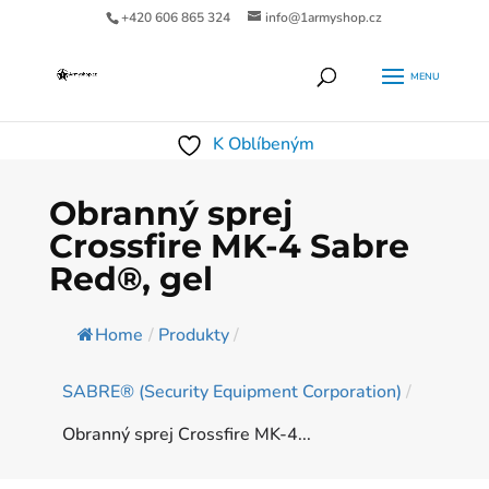
+420 606 865 324
info@1armyshop.cz
Products
HLEDAT
search
K Oblíbeným
Obranný sprej
Crossfire MK-4 Sabre
Red®, gel
Home
/
Produkty
/
SABRE® (Security Equipment Corporation)
/
Obranný sprej Crossfire MK-4...