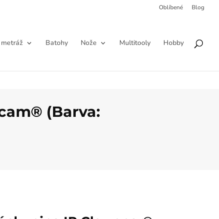
Oblíbené
Blog
Products
HLEDAT
search
 metráž
Batohy
Nože
Multitooly
Hobby
icam® (Barva: