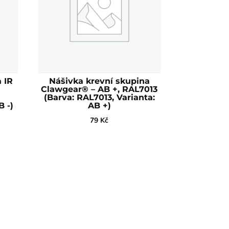
 IR
Nášivka krevní skupina
Clawgear® – AB +, RAL7013
(Barva: RAL7013, Varianta:
B -)
AB +)
79
Kč