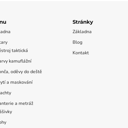
nu
Stránky
ladna
Základna
tary
Blog
stroj taktická
Kontakt
arvy kamuflážní
onča, oděvy do deště
rytí a maskování
lachty
anterie a metráž
ášivky
ohy