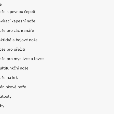
e
ože s pevnou čepelí
vírací kapesní nože
ože pro záchranáře
ktické a bojové nože
že pro přežití
že pro myslivce a lovce
ltifunkční nože
ože na krk
réninkové nože
itooly
by