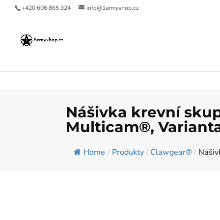
+420 606 865 324
info@1armyshop.cz
Nášivka krevní skup
Multicam®, Varianta:
Home
/
Produkty
/
Clawgear®
/
Nášivk