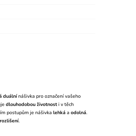
á duální
nášivka pro označení vašeho
uje
dlouhodobou
životnost
i v těch
ním postupům je nášivka
lehká
a
odolná
.
rozlišení
.