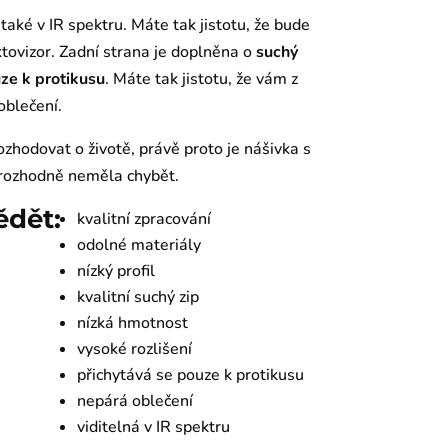
e také v IR spektru. Máte tak jistotu, že bude
oktovizor. Zadní strana je doplněna o
suchý
uze
k
protikusu
. Máte tak jistotu, že vám z
oblečení.
rozhodovat o životě, právě proto je nášivka s
y rozhodně neměla chybět.
ědět:
kvalitní zpracování
odolné materiály
nízký profil
kvalitní suchý zip
nízká hmotnost
vysoké rozlišení
přichytává se pouze k protikusu
nepárá oblečení
viditelná v IR spektru