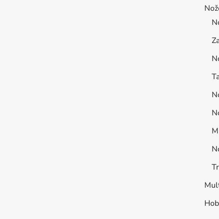
Nož
N
Za
N
Ta
No
No
Mu
N
T
Mult
Hob