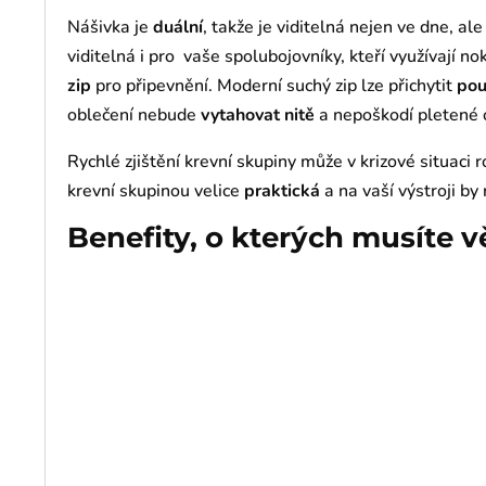
Nášivka je
duální
, takže je viditelná nejen ve dne, al
viditelná i pro vaše spolubojovníky, kteří využívají n
zip
pro připevnění. Moderní suchý zip lze přichytit
po
oblečení nebude
vytahovat
nitě
a nepoškodí pletené 
Rychlé zjištění krevní skupiny může v krizové situaci 
krevní skupinou velice
praktická
a na vaší výstroji b
Benefity, o kterých musíte v