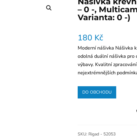
Nášivka krevn
– 0 -, Multica
Varianta: 0 -)
180
Kč
Moderní nášivka Nášivka k
odolná duální nášivka pro 
výbavy. Kvalitní zpracování
nejextrémnějších podmínk
DO OBCHODU
SKU:
Rigad - 52053