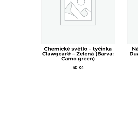
Chemické světlo – tyčinka
Ná
Clawgear® – Zelená (Barva:
Dua
Camo green)
50
Kč