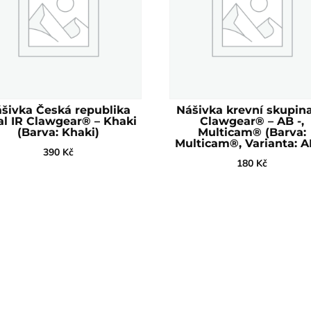
šivka Česká republika
Nášivka krevní skupina
l IR Clawgear® – Khaki
Clawgear® – AB -,
(Barva: Khaki)
Multicam® (Barva:
Multicam®, Varianta: A
390
Kč
180
Kč