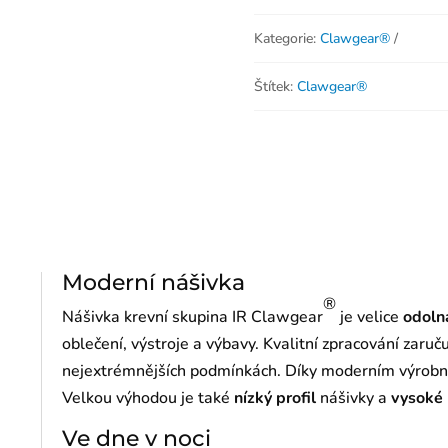
Kategorie:
Clawgear®
Štítek:
Clawgear®
Moderní nášivka
®
Nášivka krevní skupina IR Clawgear
je velice
odoln
oblečení, výstroje a výbavy. Kvalitní zpracování zaruč
nejextrémnějších podmínkách. Díky moderním výrob
Velkou výhodou je také
nízký
profil
nášivky a
vysoké
Ve dne v noci