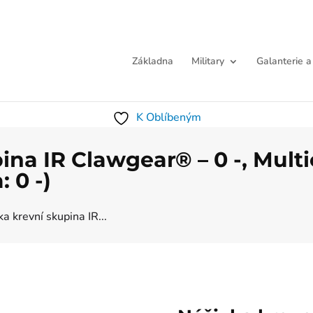
Základna
Military
Galanterie a
K Oblíbeným
ina IR Clawgear® – 0 -, Mult
 0 -)
a krevní skupina IR...