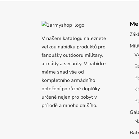
Me
Zák
V našem katalogu naleznete
Mili
velkou nabídku produktů pro
Vý
fanoušky outdooru military,
armády a security. V nabídce
B
máme snad vše od
P
kompletního armádního
oblečení po různé doplňky
K
určené nejen pro pobyt v
P
přírodě a mnoho dalšího.
Gal
N
Bat