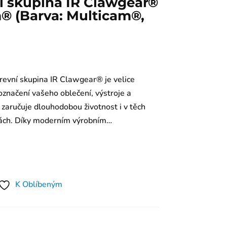
í skupina IR Clawgear®
m® (Barva: Multicam®,
revní skupina IR Clawgear® je velice
označení vašeho oblečení, výstroje a
 zaručuje dlouhodobou životnost i v těch
ách. Díky moderním výrobním…
K Oblíbeným