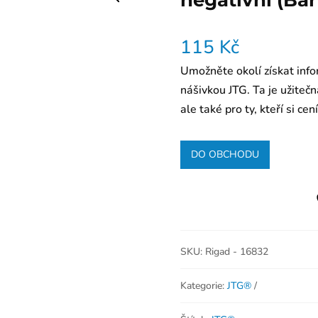
negativní (Ba
115
Kč
Umožněte okolí získat infor
nášivkou JTG. Ta je užitečn
ale také pro ty, kteří si ce
DO OBCHODU
SKU:
Rigad - 16832
Kategorie:
JTG®