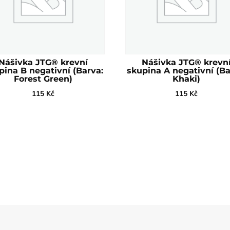
Nášivka JTG® krevní
Nášivka JTG® krevn
pina B negativní (Barva:
skupina A negativní (Ba
Forest Green)
Khaki)
115
Kč
115
Kč