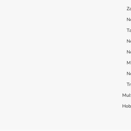
Za
N
Ta
No
No
Mu
N
T
Mult
Hob