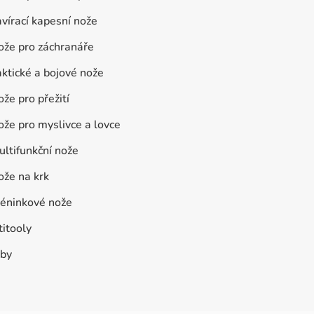
vírací kapesní nože
ože pro záchranáře
ktické a bojové nože
že pro přežití
že pro myslivce a lovce
ltifunkční nože
ože na krk
réninkové nože
itooly
by