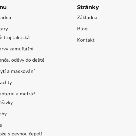
nu
Stránky
ladna
Základna
tary
Blog
stroj taktická
Kontakt
arvy kamuflážní
onča, oděvy do deště
rytí a maskování
lachty
anterie a metráž
ášivky
ohy
e
ože s pevnou čepelí