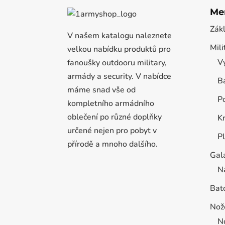
Me
Zák
V našem katalogu naleznete
Mili
velkou nabídku produktů pro
Vý
fanoušky outdooru military,
armády a security. V nabídce
B
máme snad vše od
P
kompletního armádního
oblečení po různé doplňky
K
určené nejen pro pobyt v
P
přírodě a mnoho dalšího.
Gal
N
Bat
Nož
N