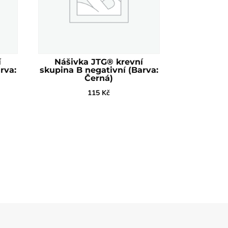
í
Nášivka JTG® krevní
rva:
skupina B negativní (Barva:
Černá)
115
Kč