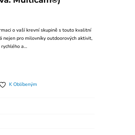
rva: Multicam®)
maci o vaší krevní skupině s touto kvalitní
á nejen pro milovníky outdoorových aktivit,
ní rychlého a…
K Oblíbeným