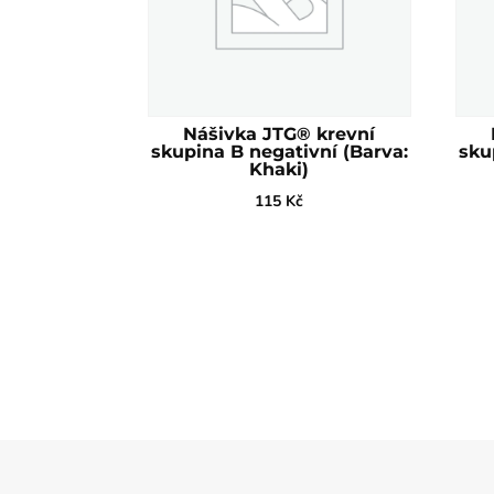
Nášivka JTG® krevní
skupina B negativní (Barva:
sku
Khaki)
115
Kč