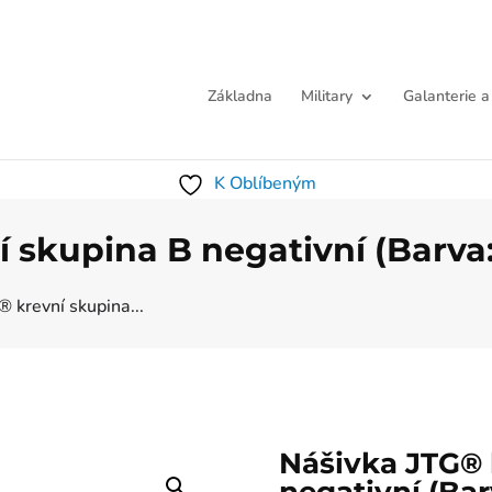
Základna
Military
Galanterie a
K Oblíbeným
 skupina B negativní (Barva
 krevní skupina...
Nášivka JTG® 