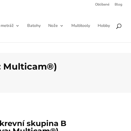
Oblíbené
Blog
Products
HLEDAT
search
 metráž
Batohy
Nože
Multitooly
Hobby
: Multicam®)
krevní skupina B