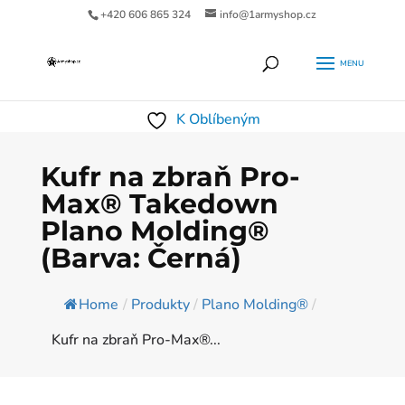
+420 606 865 324
info@1armyshop.cz
Products
HLEDAT
search
K Oblíbeným
Kufr na zbraň Pro-
Max® Takedown
Plano Molding®
(Barva: Černá)
Home
/
Produkty
/
Plano Molding®
/
Kufr na zbraň Pro-Max®...