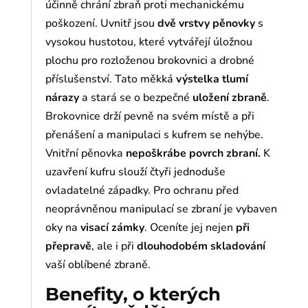
účinně chrání zbraň proti mechanickému
poškození. Uvnitř jsou
dvě
vrstvy pěnovky
s
vysokou hustotou, které vytvářejí úložnou
plochu pro rozloženou brokovnici a drobné
příslušenství. Tato měkká
výstelka tlumí
nárazy
a stará se o bezpečné
uložení zbraně
.
Brokovnice drží pevně na svém místě a při
přenášení a manipulaci s kufrem se nehýbe.
Vnitřní pěnovka
nepoškrábe povrch zbraní.
K
uzavření kufru slouží čtyři jednoduše
ovladatelné západky. Pro ochranu před
neoprávněnou manipulací se zbraní je vybaven
oky na
visací zámky
. Oceníte jej nejen
při
přepravě
, ale i při
dlouhodobém skladování
vaší oblíbené zbraně.
Benefity, o kterých