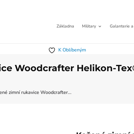
Základna
Military
Galanterie a
K Oblíbeným
ice Woodcrafter Helikon-Tex
ené zimní rukavice Woodcrafter...