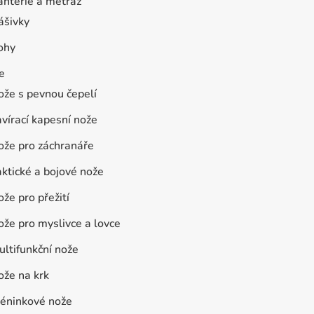
anterie a metráž
ášivky
ohy
e
ože s pevnou čepelí
vírací kapesní nože
ože pro záchranáře
ktické a bojové nože
že pro přežití
že pro myslivce a lovce
ltifunkční nože
ože na krk
réninkové nože