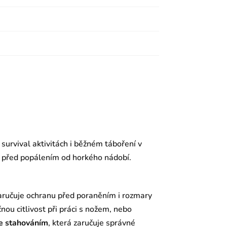
survival aktivitách i běžném táboření v
i před popálením od horkého nádobí.
aručuje ochranu před poraněním i rozmary
nou citlivost při práci s nožem, nebo
e stahováním
, která zaručuje správné