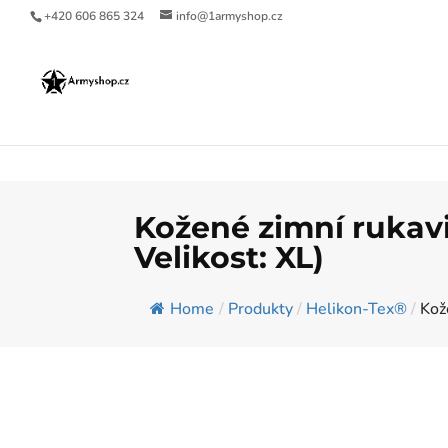
+420 606 865 324
info@1armyshop.cz
Kožené zimní rukav
Velikost: XL)
Home
/
Produkty
/
Helikon-Tex®
/
Kož