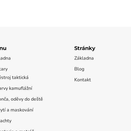
nu
Stránky
ladna
Základna
tary
Blog
stroj taktická
Kontakt
arvy kamuflážní
onča, oděvy do deště
rytí a maskování
lachty