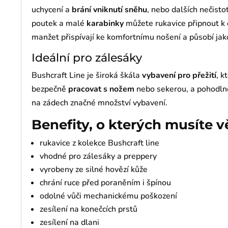
uchycení a
brání vniknutí sněhu
, nebo dalších nečisto
poutek a malé
karabinky
můžete rukavice připnout k
manžet přispívají ke komfortnímu nošení a působí ja
Ideální pro zálesáky
Bushcraft Line je široká škála
vybavení pro přežití
, k
bezpečně
pracovat s nožem
nebo sekerou, a pohodlně
na zádech značné množství vybavení.
Benefity, o kterých musíte v
rukavice z kolekce Bushcraft line
vhodné pro zálesáky a preppery
vyrobeny ze silné hovězí kůže
chrání ruce před poraněním i špínou
odolné vůči mechanickému poškození
zesílení na konečcích prstů
zesílení na dlani