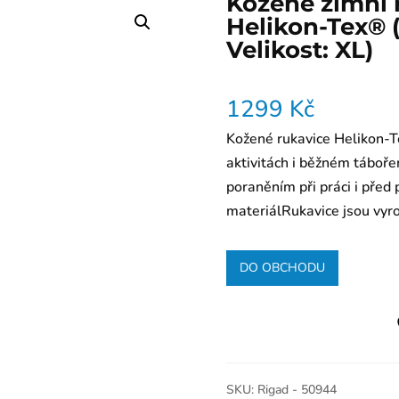
Kožené zimní 
Helikon-Tex® 
Velikost: XL)
1299
Kč
Kožené rukavice Helikon-Te
aktivitách i běžném tábořen
poraněním při práci i pře
materiálRukavice jsou vyr
DO OBCHODU
SKU:
Rigad - 50944