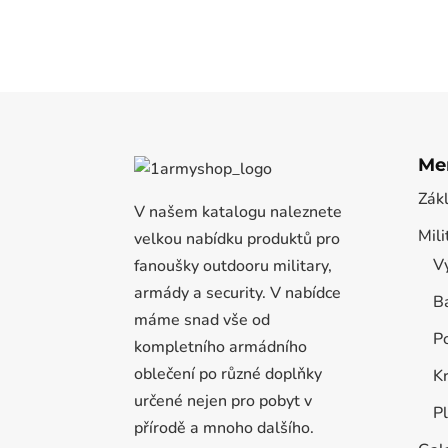
Me
Zák
V našem katalogu naleznete
Mili
velkou nabídku produktů pro
Vý
fanoušky outdooru military,
armády a security. V nabídce
B
máme snad vše od
P
kompletního armádního
oblečení po různé doplňky
K
určené nejen pro pobyt v
P
přírodě a mnoho dalšího.