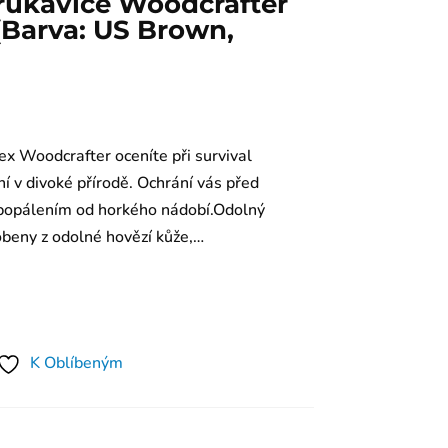
rukavice Woodcrafter
(Barva: US Brown,
x Woodcrafter oceníte při survival
í v divoké přírodě. Ochrání vás před
d popálením od horkého nádobí.Odolný
obeny z odolné hovězí kůže,…
K Oblíbeným