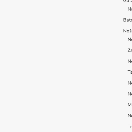
Gal
N
Bat
Nož
N
Za
N
Ta
No
No
Mu
N
T