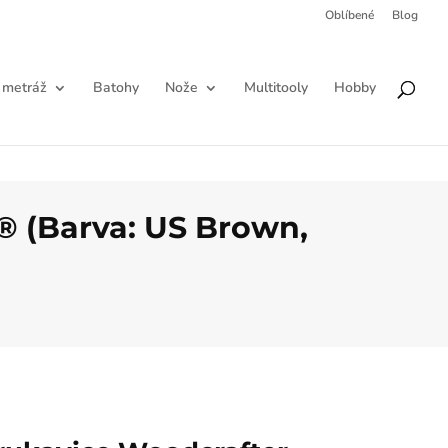
Oblíbené
Blog
Products
HLEDAT
search
 metráž
Batohy
Nože
Multitooly
Hobby
® (Barva: US Brown,