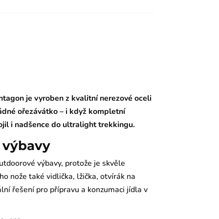
tagon je vyroben z kvalitní nerezové oceli
žádné ořezávátko – i když kompletní
il i nadšence do ultralight trekkingu.
í výbavy
outdoorové výbavy, protože je skvěle
o nože také vidlička, lžička, otvírák na
ální řešení pro přípravu a konzumaci jídla v