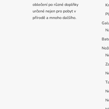
oblečení po různé doplňky
K
určené nejen pro pobyt v
P
přírodě a mnoho dalšího.
Gal
N
Bat
Nož
N
Za
N
Ta
No
No