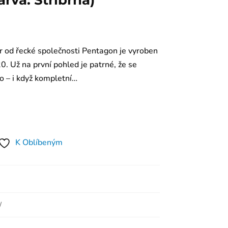
rva: Stříbrná)
 od řecké společnosti Pentagon je vyroben
20. Už na první pohled je patrné, že se
o – i když kompletní…
K Oblíbeným