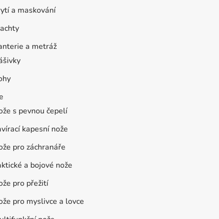
rytí a maskování
lachty
anterie a metráž
ášivky
ohy
e
ože s pevnou čepelí
vírací kapesní nože
ože pro záchranáře
ktické a bojové nože
že pro přežití
že pro myslivce a lovce