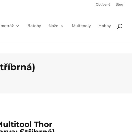
Oblíbené
Blog
Products
HLEDAT
search
 metráž
Batohy
Nože
Multitooly
Hobby
tříbrná)
ltitool Thor