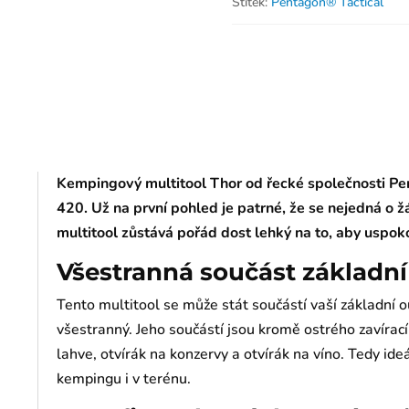
Štítek:
Pentagon® Tactical
Kempingový multitool Thor od řecké společnosti Pen
420. Už na první pohled je patrné, že se nejedná o 
multitool zůstává pořád dost lehký na to, aby uspokoj
Všestranná součást základn
Tento multitool se může stát součástí vaší základní 
všestranný. Jeho součástí jsou kromě ostrého zavíracíh
lahve, otvírák na konzervy a otvírák na víno. Tedy ide
kempingu i v terénu.