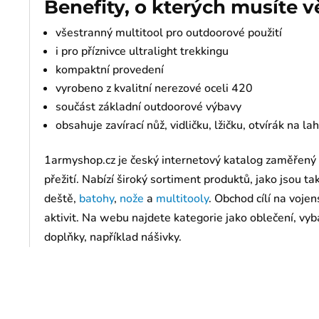
Benefity, o kterých musíte v
všestranný multitool pro outdoorové použití
i pro příznivce ultralight trekkingu
kompaktní provedení
vyrobeno z kvalitní nerezové oceli 420
součást základní outdoorové výbavy
obsahuje zavírací nůž, vidličku, lžičku, otvírák na l
1armyshop.cz je český internetový katalog zaměřený
přežití. Nabízí široký sortiment produktů, jako jsou t
deště,
batohy
,
nože
a
multitooly
. Obchod cílí na voj
aktivit. Na webu najdete kategorie jako oblečení, vyba
doplňky, například nášivky.