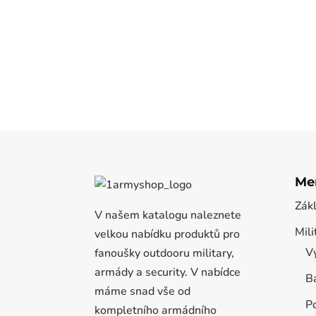
Me
Zák
V našem katalogu naleznete
Mili
velkou nabídku produktů pro
Vý
fanoušky outdooru military,
armády a security. V nabídce
B
máme snad vše od
P
kompletního armádního