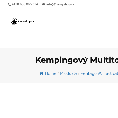
+420 606 865 324
info@1armyshop.cz
Kempingový Multito
Home
/
Produkty
/
Pentagon® Tactica