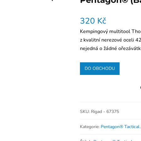
Pentagon® (Ba
320
Kč
Kempingový multitool Thor
z kvalitní nerezové oceli 4
nejedná o žádné ořezávátk
DO OBCHODU
SKU:
Rigad - 67375
Kategorie:
Pentagon® Tactical