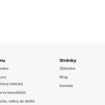
nu
Stránky
ladna
Základna
tary
Blog
stroj taktická
Kontakt
arvy kamuflážní
onča, oděvy do deště