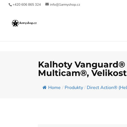
+420 606 865 324
info@1armyshop.cz
Kalhoty Vanguard® 
Multicam®, Velikost:
Home
/
Produkty
/
Direct Action® (He