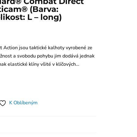
uard® Combat Direct
ticam® (Barva:
ikost: L – long)
 Action jsou taktické kalhoty vyrobené ze
užnost a svobodu pohybu jim dodává jednak
k elastické klíny všité v klíčových…
K Oblíbeným