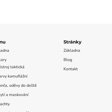
nu
Stránky
ladna
Základna
tary
Blog
stroj taktická
Kontakt
arvy kamuflážní
onča, oděvy do deště
rytí a maskování
lachty