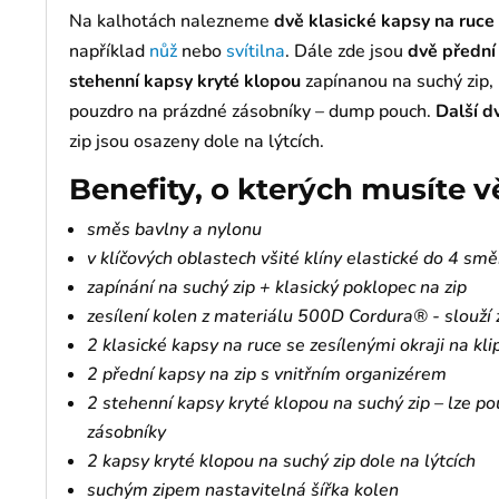
Na kalhotách nalezneme
dvě klasické kapsy na ruce
například
nůž
nebo
svítilna
. Dále zde jsou
dvě přední
stehenní kapsy kryté klopou
zapínanou na suchý zip, 
pouzdro na prázdné zásobníky – dump pouch.
Další d
zip jsou osazeny dole na lýtcích.
Benefity, o kterých musíte v
směs bavlny a nylonu
v klíčových oblastech všité klíny elastické do 4 s
zapínání na suchý zip + klasický poklopec na zip
zesílení kolen z materiálu 500D Cordura® - slouží 
2 klasické kapsy na ruce se zesílenými okraji na kl
2 přední kapsy na zip s vnitřním organizérem
2 stehenní kapsy kryté klopou na suchý zip – lze p
zásobníky
2 kapsy kryté klopou na suchý zip dole na lýtcích
suchým zipem nastavitelná šířka kolen