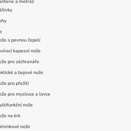
anterie a metráž
ášivky
ohy
e
ože s pevnou čepelí
vírací kapesní nože
ože pro záchranáře
ktické a bojové nože
že pro přežití
že pro myslivce a lovce
ltifunkční nože
ože na krk
réninkové nože