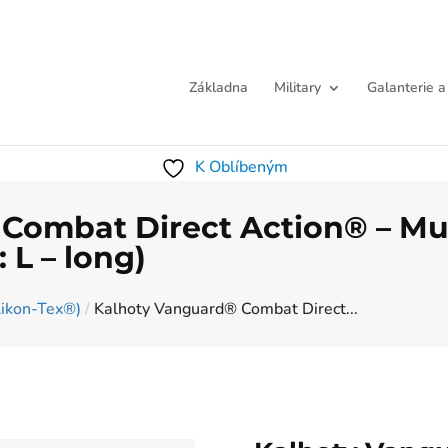
Základna
Military
Galanterie a
K Oblíbeným
Combat Direct Action® – Mu
 L – long)
likon-Tex®)
/
Kalhoty Vanguard® Combat Direct...