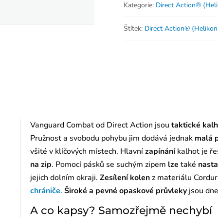
Kategorie:
Direct Action® (Hel
Štítek:
Direct Action® (Heliko
Vanguard Combat od Direct Action jsou
taktické kal
Pružnost a svobodu pohybu jim dodává jednak
malá 
všité v klíčových místech. Hlavní
zapínání
kalhot je ř
na zip
. Pomocí pásků se suchým zipem
lze
také
nasta
jejich dolním okraji.
Zesílení kolen
z materiálu Cordur
chrániče
.
Široké a pevné opaskové průvleky
jsou dne
A co kapsy? Samozřejmě nechybí