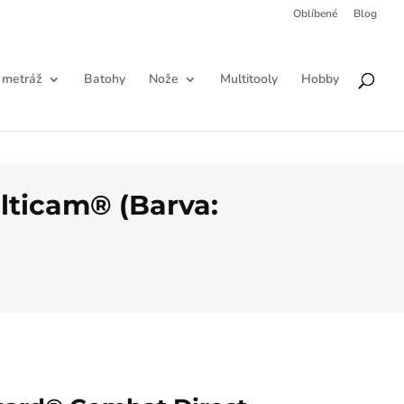
Oblíbené
Blog
Products
HLEDAT
search
 metráž
Batohy
Nože
Multitooly
Hobby
lticam® (Barva: