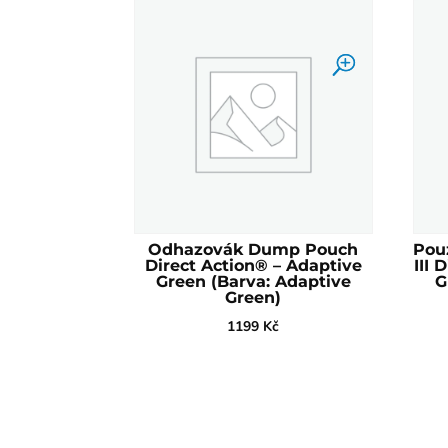
Odhazovák Dump Pouch
Pou
Direct Action® – Adaptive
III 
Green (Barva: Adaptive
G
Green)
1199
Kč