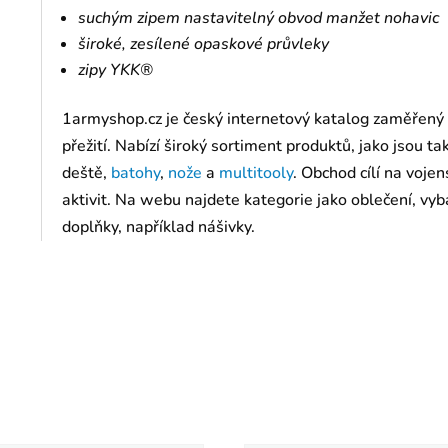
suchým zipem nastavitelný obvod manžet nohavic
široké, zesílené opaskové průvleky
zipy YKK®
1armyshop.cz je český internetový katalog zaměřený
přežití. Nabízí široký sortiment produktů, jako jsou t
deště,
batohy
,
nože
a
multitooly
. Obchod cílí na voj
aktivit. Na webu najdete kategorie jako oblečení, vyba
doplňky, například nášivky.