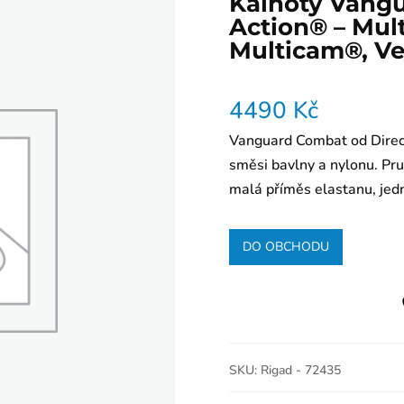
Kalhoty Vang
Action® – Mul
Multicam®, Vel
4490
Kč
Vanguard Combat od Direct
směsi bavlny a nylonu. Pr
malá příměs elastanu, jedna
DO OBCHODU
SKU:
Rigad - 72435