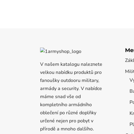
Me
Zák
V našem katalogu naleznete
Mili
velkou nabídku produktů pro
Vý
fanoušky outdooru military,
armády a security. V nabídce
B
máme snad vše od
P
kompletního armádního
oblečení po různé doplňky
K
určené nejen pro pobyt v
P
přírodě a mnoho dalšího.