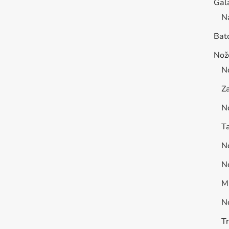
Gal
N
Bat
Nož
N
Za
N
Ta
No
No
Mu
N
T