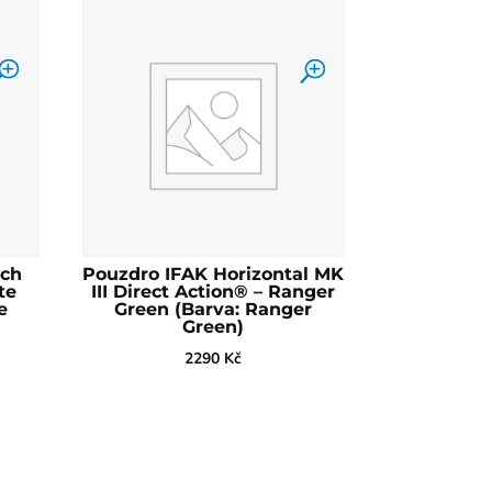
ch
Pouzdro IFAK Horizontal MK
te
III Direct Action® – Ranger
e
Green (Barva: Ranger
Green)
2290
Kč