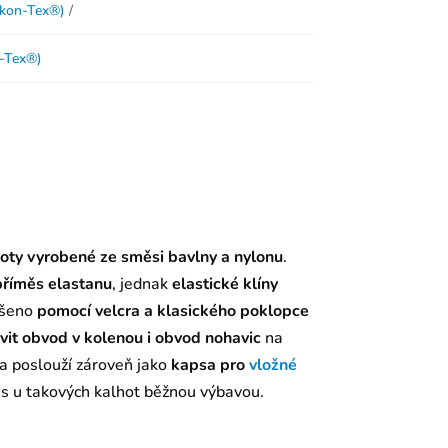
ikon-Tex®)
n-Tex®)
hoty vyrobené ze směsi bavlny a nylonu
.
příměs elastanu
, jednak
elastické klíny
ešeno
pomocí velcra a klasického poklopce
vit obvod v kolenou i obvod nohavic
na
a poslouží zároveň jako
kapsa pro
vložné
s u takových kalhot běžnou výbavou.