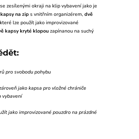
se zesílenými okraji na klip vybavení jako je
 kapsy na zip
s vnitřním organizérem,
dvě
které lze použít jako improvizované
vě kapsy kryté klopou
zapínanou na suchý
ědět:
měrů pro svobodu pohybu
zároveň jako kapsa pro vložné chrániče
ip vybavení
oužít jako improvizované pouzdro na prázdné