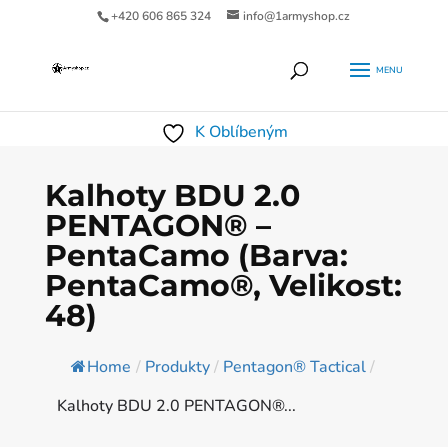
+420 606 865 324
info@1armyshop.cz
Products
HLEDAT
search
K Oblíbeným
Kalhoty BDU 2.0
PENTAGON® –
PentaCamo (Barva:
PentaCamo®, Velikost:
48)
Home
/
Produkty
/
Pentagon® Tactical
/
Kalhoty BDU 2.0 PENTAGON®...