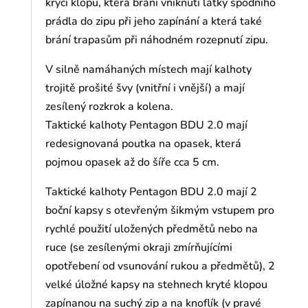
krycí klopu, která brání vniknutí látky spodního
prádla do zipu při jeho zapínání a která také
brání trapasům při náhodném rozepnutí zipu.
V silně namáhaných místech mají kalhoty
trojitě prošité švy (vnitřní i vnější) a mají
zesílený rozkrok a kolena.
Taktické kalhoty Pentagon BDU 2.0 mají
redesignovaná poutka na opasek, která
pojmou opasek až do šíře cca 5 cm.
Taktické kalhoty Pentagon BDU 2.0 mají 2
boční kapsy s otevřeným šikmým vstupem pro
rychlé použití uložených předmětů nebo na
ruce (se zesílenými okraji zmírňujícími
opotřebení od vsunování rukou a předmětů), 2
velké úložné kapsy na stehnech kryté klopou
zapínanou na suchý zip a na knoflík (v pravé