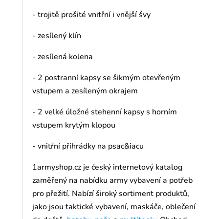
-
trojitě prošité vnitřní i vnější švy
-
zesílený klín
-
zesílená kolena
-
2 postranní kapsy se šikmým otevřeným
vstupem a zesíleným okrajem
-
2 velké úložné stehenní kapsy s horním
vstupem krytým klopou
-
vnitřní přihrádky na psac&iacu
1armyshop.cz je český internetový katalog
zaměřený na nabídku army vybavení a potřeb
pro přežití. Nabízí široký sortiment produktů,
jako jsou taktické vybavení, maskáče, oblečení