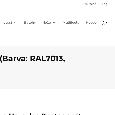
Oblíbené
Blog
Products
HLEDAT
search
 metráž
Batohy
Nože
Multitooly
Hobby
(Barva: RAL7013,