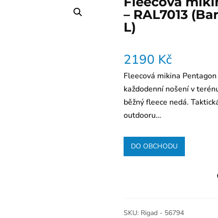
Fleecová miki
– RAL7013 (Bar
L)
2190
Kč
Fleecová mikina Pentagon 
každodenní nošení v terénu.
běžný fleece nedá. Taktick
outdooru…
DO OBCHODU
SKU:
Rigad - 56794