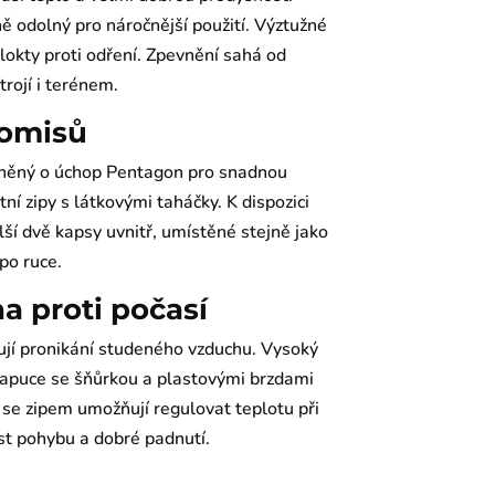
ě odolný pro náročnější použití. Výztužné
 lokty proti odření. Zpevnění sahá od
trojí i terénem.
romisů
oplněný o úchop Pentagon pro snadnou
ní zipy s látkovými taháčky. K dispozici
ší dvě kapsy uvnitř, umístěné stejně jako
 po ruce.
a proti počasí
jí pronikání studeného vzduchu. Vysoký
í kapuce se šňůrkou a plastovými brzdami
 se zipem umožňují regulovat teplotu při
nost pohybu a dobré padnutí.