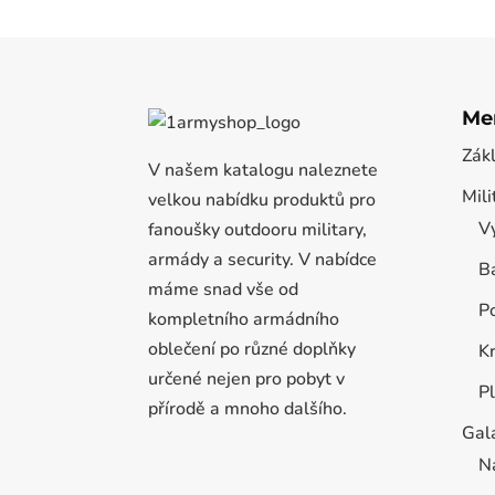
Me
Zák
V našem katalogu naleznete
Mili
velkou nabídku produktů pro
Vý
fanoušky outdooru military,
armády a security. V nabídce
B
máme snad vše od
P
kompletního armádního
oblečení po různé doplňky
K
určené nejen pro pobyt v
P
přírodě a mnoho dalšího.
Gal
N