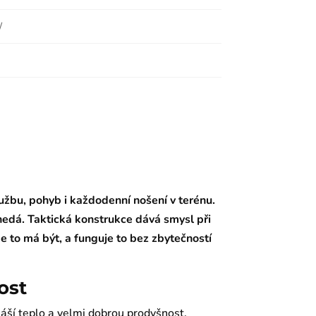
užbu, pohyb i každodenní nošení v terénu.
 nedá. Taktická konstrukce dává smysl při
de to má být, a funguje to bez zbytečností
ost
náší teplo a velmi dobrou prodyšnost.