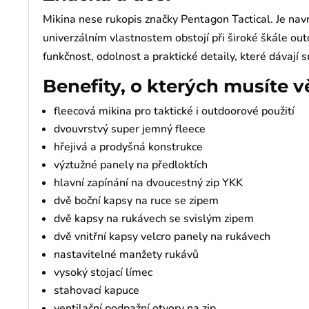
Mikina nese rukopis značky Pentagon Tactical. Je navr
univerzálním vlastnostem obstojí při široké škále out
funkčnost, odolnost a praktické detaily, které dávají
Benefity, o kterých musíte v
fleecová mikina pro taktické i outdoorové použití
dvouvrstvý super jemný fleece
hřejivá a prodyšná konstrukce
výztužné panely na předloktích
hlavní zapínání na dvoucestný zip YKK
dvě boční kapsy na ruce se zipem
dvě kapsy na rukávech se svislým zipem
dvě vnitřní kapsy velcro panely na rukávech
nastavitelné manžety rukávů
vysoký stojací límec
stahovací kapuce
ventilační podpažní otvory na zip