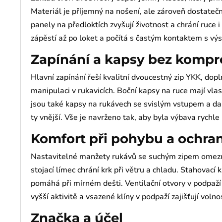
Materiál je příjemný na nošení, ale zároveň dostatečn
panely na předloktích zvyšují životnost a chrání ruce i
zápěstí až po loket a počítá s častým kontaktem s výs
Zapínání a kapsy bez komp
Hlavní zapínání řeší kvalitní dvoucestný zip YKK, d
manipulaci v rukavicích. Boční kapsy na ruce mají vlast
jsou také kapsy na rukávech se svislým vstupem a dal
ty vnější. Vše je navrženo tak, aby byla výbava rychle
Komfort při pohybu a ochran
Nastavitelné manžety rukávů se suchým zipem omezu
stojací límec chrání krk při větru a chladu. Stahovac
pomáhá při mírném dešti. Ventilační otvory v podpaží
vyšší aktivitě a vsazené klíny v podpaží zajišťují vol
Značka a účel