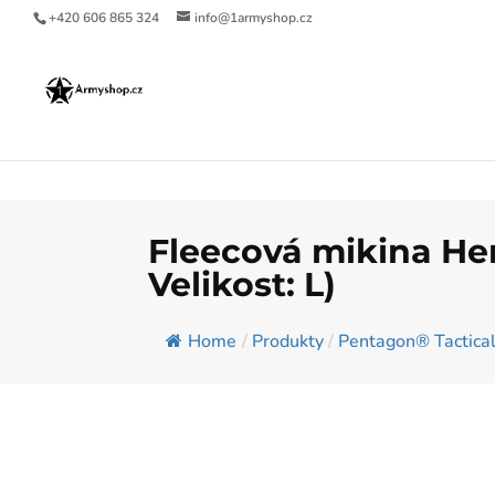
+420 606 865 324
info@1armyshop.cz
Fleecová mikina He
Velikost: L)
Home
/
Produkty
/
Pentagon® Tactica