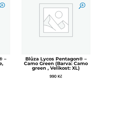
® –
Blůza Lycos Pentagon® –
e,
Camo Green (Barva: Camo
green , Velikost: XL)
990
Kč