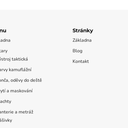
nu
Stránky
ladna
Základna
tary
Blog
stroj taktická
Kontakt
arvy kamuflážní
onča, oděvy do deště
rytí a maskování
lachty
anterie a metráž
ášivky