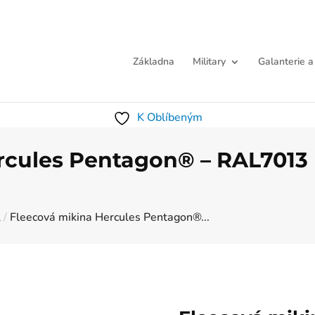
Základna
Military
Galanterie a
K Oblíbeným
rcules Pentagon® – RAL7013 
l
/
Fleecová mikina Hercules Pentagon®...