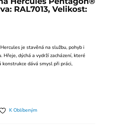
na Hercules Pentagon®
va: RAL7013, Velikost:
Hercules je stavěná na službu, pohyb i
 Hřeje, dýchá a vydrží zacházení, které
á konstrukce dává smysl při práci,
K Oblíbeným