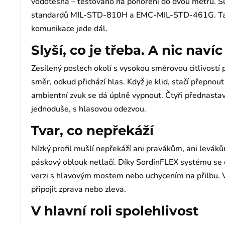
vodotěsná – testováno na ponoření do dvou metrů. S
standardů MIL-STD-810H a EMC-MIL-STD-461G. Takže 
komunikace jede dál.
Slyší, co je třeba. A nic navíc
Zesílený poslech okolí s vysokou směrovou citlivostí
směr, odkud přichází hlas. Když je klid, stačí přepnou
ambientní zvuk se dá úplně vypnout. Čtyři přednasta
jednoduše, s hlasovou odezvou.
Tvar, co nepřekáží
Nízký profil mušlí nepřekáží ani pravákům, ani leváků
páskový oblouk netlačí. Díky SordinFLEX systému se 
verzi s hlavovým mostem nebo uchycením na přilbu. 
připojit zprava nebo zleva.
V hlavní roli spolehlivost