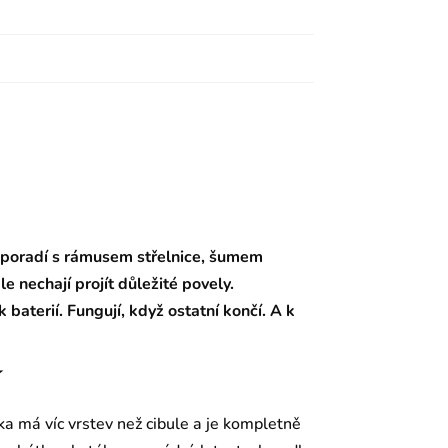
 poradí s rámusem střelnice, šumem
le nechají projít důležité povely.
aterií. Fungují, když ostatní končí. A k
í
ka má víc vrstev než cibule a je kompletně