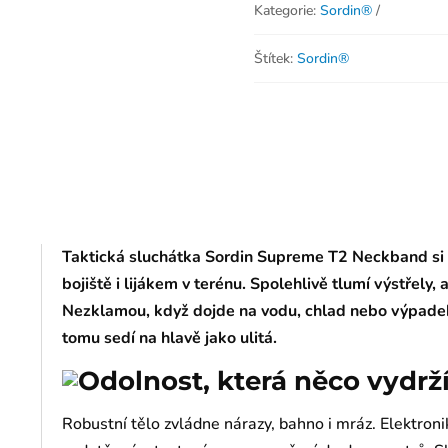
Kategorie:
Sordin®
Štítek:
Sordin®
Taktická sluchátka Sordin Supreme T2 Neckband si
bojiště i lijákem v terénu. Spolehlivě tlumí výstřely, a
Nezklamou, když dojde na vodu, chlad nebo výpadek b
tomu sedí na hlavě jako ulitá.
Odolnost, která něco vydrž
Robustní tělo zvládne nárazy, bahno i mráz. Elektroni