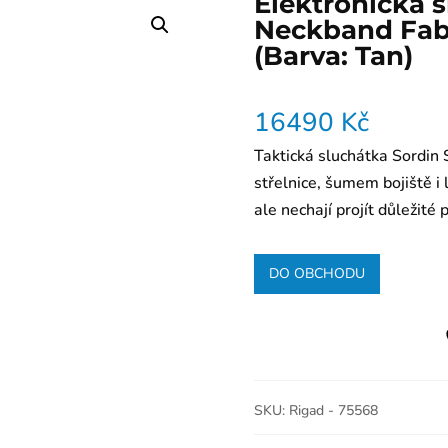
Elektronická 
Neckband Fabr
(Barva: Tan)
16490
Kč
Taktická sluchátka Sordi
střelnice, šumem bojiště i 
ale nechají projít důležit
DO OBCHODU
SKU:
Rigad - 75568