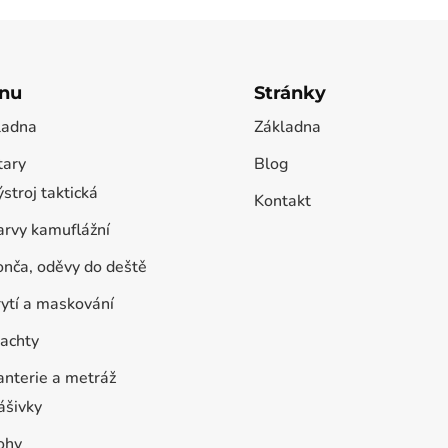
nu
Stránky
ladna
Základna
tary
Blog
stroj taktická
Kontakt
arvy kamuflážní
onča, oděvy do deště
rytí a maskování
lachty
anterie a metráž
ášivky
ohy