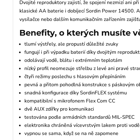
Dvojité reproduktory zajistí, že spojení nezmizí ani př
klasické AA baterie i dobíjecí Sordin Power 14500. Au
vysílačce nebo dalším komunikačním zařízením zajišťu
Benefity, o kterých musíte v
tlumí výstřely, ale propustí důležité zvuky
fungují i při výpadku baterií díky dvojitým reprodu
odolávají vodě, blátu i extrémním teplotám
nízký profil neomezuje střelbu z levé ani pravé stra
čtyři režimy poslechu s hlasovým přepínáním
pevná a přitom pohodlná konstrukce s páskovým 
snadná konfigurace díky SordinFLEX systému
kompatibilní s mikrofonem Flex Com CC
dvě AUX zdířky pro komunikaci
testována podle armádních standardů MIL-SPEC
elektronika chráněná vícevrstvým lakem proti vodě
vypnou se sama, když se na ně zapomene