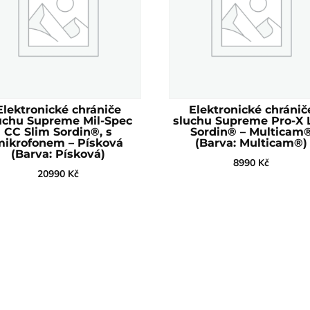
Elektronické chrániče
Elektronické chránič
uchu Supreme Mil-Spec
sluchu Supreme Pro-X
CC Slim Sordin®, s
Sordin® – Multicam
mikrofonem – Písková
(Barva: Multicam®)
(Barva: Písková)
8990
Kč
20990
Kč