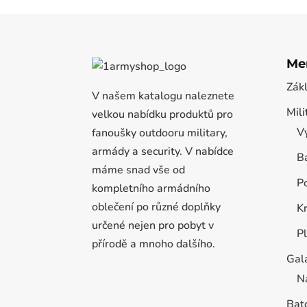
Me
Zák
V našem katalogu naleznete
Mili
velkou nabídku produktů pro
Vý
fanoušky outdooru military,
armády a security. V nabídce
B
máme snad vše od
P
kompletního armádního
oblečení po různé doplňky
K
určené nejen pro pobyt v
P
přírodě a mnoho dalšího.
Gal
N
Bat