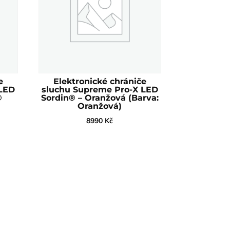
e
Elektronické chrániče
 LED
sluchu Supreme Pro-X LED
®
Sordin® – Oranžová (Barva:
Oranžová)
8990
Kč