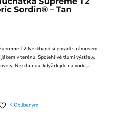
sluchátka Supreme T2
ic Sordin® – Tan
n Supreme T2 Neckband si poradí s rámusem
lijákem v terénu. Spolehlivě tlumí výstřely,
é povely. Nezklamou, když dojde na vodu,…
K Oblíbeným