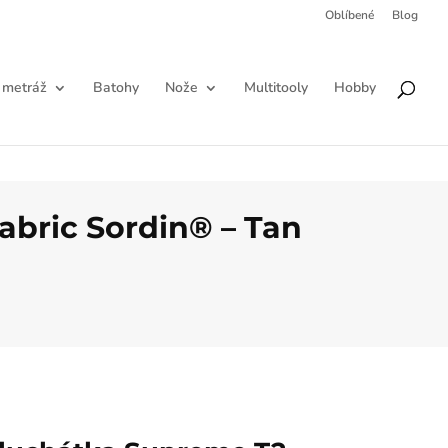
Oblíbené
Blog
Products
HLEDAT
search
 metráž
Batohy
Nože
Multitooly
Hobby
bric Sordin® – Tan