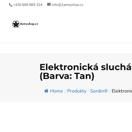
+420 606 865 324
info@1armyshop.cz
Elektronická sluch
(Barva: Tan)
Home
/
Produkty
/
Sordin®
/
Elektroni