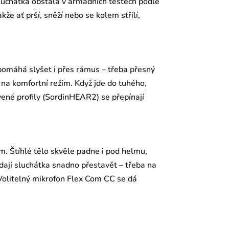
luchátka obstála v armádních testech podle
ať prší, sněží nebo se kolem střílí,
 pomáhá slyšet i přes rámus – třeba přesný
t na komfortní režim. Když jde do tuhého,
vené profily (SordinHEAR2) se přepínají
m. Štíhlé tělo skvěle padne i pod helmu,
dají sluchátka snadno přestavět – třeba na
Volitelný mikrofon Flex Com CC se dá