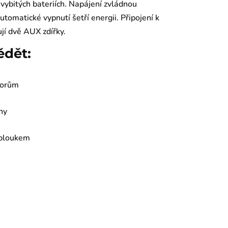
i vybitých bateriích. Napájení zvládnou
tomatické vypnutí šetří energii. Připojení k
jí dvě AUX zdířky.
ědět:
ktorům
ny
obloukem