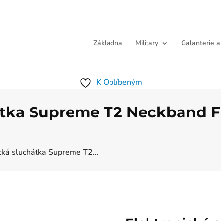
Základna
Military
Galanterie a
K Oblíbeným
átka Supreme T2 Neckband Fa
cká sluchátka Supreme T2...