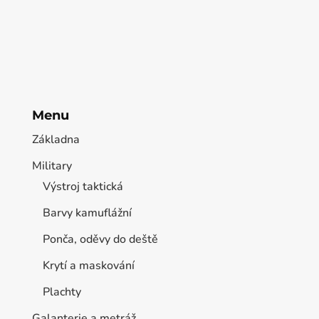
Menu
Základna
Military
Výstroj taktická
Barvy kamuflážní
Ponča, oděvy do deště
Krytí a maskování
Plachty
Galanterie a metráž