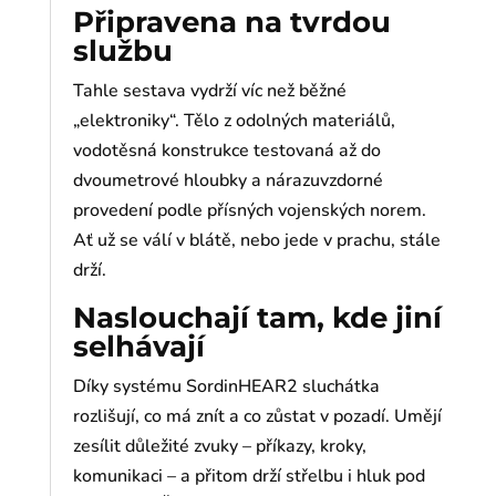
Připravena na tvrdou
službu
Tahle sestava vydrží víc než běžné
„elektroniky“. Tělo z odolných materiálů,
vodotěsná konstrukce testovaná až do
dvoumetrové hloubky a nárazuvzdorné
provedení podle přísných vojenských norem.
Ať už se válí v blátě, nebo jede v prachu, stále
drží.
Naslouchají tam, kde jiní
selhávají
Díky systému SordinHEAR2 sluchátka
rozlišují, co má znít a co zůstat v pozadí. Umějí
zesílit důležité zvuky – příkazy, kroky,
komunikaci – a přitom drží střelbu i hluk pod