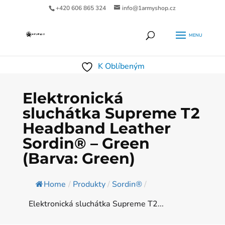
+420 606 865 324
info@1armyshop.cz
Products
HLEDAT
search
K Oblíbeným
Elektronická
sluchátka Supreme T2
Headband Leather
Sordin® – Green
(Barva: Green)
Home
/
Produkty
/
Sordin®
/
Elektronická sluchátka Supreme T2...