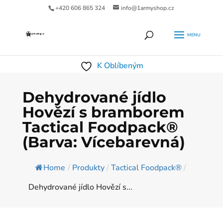
+420 606 865 324
info@1armyshop.cz
Products
HLEDAT
search
K Oblíbeným
Dehydrované jídlo
Hovězí s bramborem
Tactical Foodpack®
(Barva: Vícebarevná)
Home
/
Produkty
/
Tactical Foodpack®
/
Dehydrované jídlo Hovězí s...